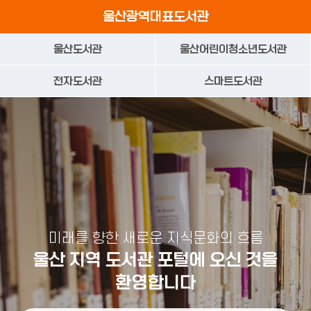
본문으로가기
주요 메뉴로 건너뛰기
울산광역대표도서관
울산도서관
울산어린이청소년도서관
전자도서관
스마트도서관
미래를 향한 새로운 지식문화의 흐름
울산 지역 도서관 포털에 오신 것을
환영합니다