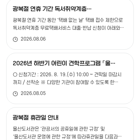
작은도서관
광복절 연휴 기간 독서취약계층
학성도서관
무료택배서비스 일시 중지 안내
광복절 연휴 기간 동안 '택배 없는 날' 택배 접수 제한으로
작은도서관
독서취약계층 무료택배서비스 대출·반납 신청이 아래와
산전만화도서관
같이 일시 중지됨을 안내드리니 이용에 참고하시기
2026.08.06
바랍니다.○ 대상서비스 : 무료택배서비스 대출·반납 신청
작은도서관
남외어린이도서관
○ 접수마감 : 8. 11.(화) 14:00○ 접수재개 : 8. 19.(수)
예정 ※ 무료택배서비스로 대출 중인 도서는
작은도서관
2026년 하반기 어린이 견학프로그램 「울도
반납예정일을 고려하여 접수마감일까지 반납신청 또는
우정혁신LH2차 책사랑 도서관(사립)
글벗 탐험대」 접수 안내
○ 신청기간 : 2026. 8. 19.(수) 10:00 ~ 견학일 마감시
재개일 이후 신청 바랍니다. ※ 일시 중지기간 내 반납을
작은도서관
까지 / 선착순
※ 다양한 기관이 참여할 수 있도록 한
원하실 경우 1층 어린이자료실로 가방 포함 직접 반납
책사랑 도서관(공립)
기관의 중복신청은 되도록 자제해주세요.
○ 견학대상 :
가능합니다. ※ 택배사 사정에 따라 일정이 변동될 수
2026.08.05
어린이집(만2세이상), 유치원, 초등학교
○ 신청인원 :
작은도서관
있습니다. ※ 문의 : 어린이자료실(☎052-266-5671)
우정아이파크작은도서관(사립)
10인 이상 ~ 30인 이하(10인 미만 및 30인 초과시
담당자와 협의) ○ 운영기간 : 2026. 9. 9. ~ 12. 17.
○
작은도서관
광복절 휴관일 안내
운영시간 : 매주 수, 목 (1시간씩 2타임 운영)
※ 1타임:
에뜰3차 아름도서관(사립)
울산도서관은 '관공서의 공휴일에 관한 규정' 및
오전 10:00 ~ 11:00, 2타임: 오후 11:00 ~ 12:00○
작은도서관
'울산도서관 운영에 관한 규정'에 따라휴관일을 다음과
신청방법 : 울산도서관 > 참여마당> 견학신청(로그인