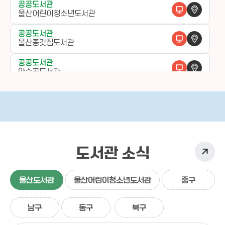
공공도서관
울산어린이청소년도서관
공공도서관
울산종갓집도서관
공공도서관
약숫골도서관
작은도서관
함월도서관
작은도서관
태화루도서관
도서관 소식
작은도서관
옥골샘도서관
작은도서관
울산도서관
울산어린이청소년도서관
중구
외솔한옥도서관
남구
동구
북구
작은도서관
우정도서관