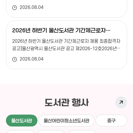
뜰에 작은도서관(사립)
같이 안내드리니, 이용에 참고하시기 바랍니다.□ 휴관일:
필수)○ 견학내용 : 수요일은 「울도 글벗 탐험대」,
2026.08.04
8. 15.(토) 광복절□ 도서반납은 무인반납함(도서관
작은도서관
목요일은 자율견학 ※자율견학은 별도 도서관 소개 및
엑소디움 작은도서관(사립)
부출입구에 위치)을 이용해 주시기 바랍니다.
이용안내 없음
○ 주의사항- 25인승 승합차까지 주차 가능
- 특이사항란에 견학 대상자 연령 및 인솔자 수 (10인당
작은도서관
2026년 하반기 울산도서관 기간제근로자
1인 이상) 입력 필수
- 견학 승인 시 문자 발송되며,
책나무그늘 도서관(사립)
채용 최종합격자 공고
2026년 하반기 울산도서관 기간제근로자 채용 최종합격자
견학신청 조회로 '승인'처리 여부 반드시 확인
- 신청
작은도서관
공고]울산광역시 울산도서관 공고 제2026-12호2026년
취소는 신청일 일주일(7일) 전까지 가능
- 무단 취소 및
남외푸르지오 문고(사립)
하반기 울산도서관 기간제근로자 채용 최종합격자
무단 예약 변경시 다음번 견학신청 제한
- 견학 시 다른
2026.08.04
공고2026년 하반기 울산도서관 기간제근로자 채용
작은도서관
도서관 이용자에게 방해가 되지 않도록 도서관 이용예절
옹달샘 작은도서관(사립)
최종합격자를 다음과 같이 공고합니다.2026년 8월
지도 부탁드립니다.
○ 문의 : ☎052-229-6997
※
4일울산도서관장
첨부파일 견학운영 안내문 참고
작은도서관
에일린의뜰 문고(사립)
작은도서관
도서관 행사
남외푸르지오 2차문고(사립)
작은도서관
울산도서관
울산어린이청소년도서관
중구
밝은미래 작은도서관(사립)
작은도서관