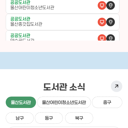
공공도서관
울산어린이청소년도서관
공공도서관
울산종갓집도서관
공공도서관
약숫골도서관
작은도서관
함월도서관
작은도서관
태화루도서관
도서관 소식
작은도서관
옥골샘도서관
작은도서관
울산도서관
울산어린이청소년도서관
중구
외솔한옥도서관
남구
동구
북구
작은도서관
우정도서관