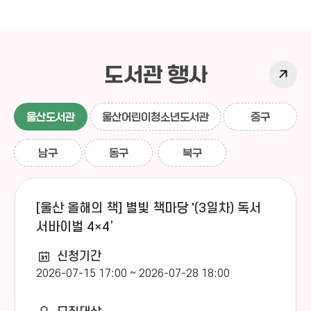
부출입구에 위치)을 이용해 주시기 바랍니다.
이용안내 없음
○ 주의사항- 25인승 승합차까지 주차 가능
페다고지 책마을(사립)
- 특이사항란에 견학 대상자 연령 및 인솔자 수 (10인당
1인 이상) 입력 필수
- 견학 승인 시 문자 발송되며,
작은도서관
책의숲 작은도서관(사립)
견학신청 조회로 '승인'처리 여부 반드시 확인
- 신청
도서관 행사
취소는 신청일 일주일(7일) 전까지 가능
- 무단 취소 및
작은도서관
무단 예약 변경시 다음번 견학신청 제한
- 견학 시 다른
유곡푸르지오 책마루도서관(사립)
도서관 이용자에게 방해가 되지 않도록 도서관 이용예절
울산도서관
울산어린이청소년도서관
중구
작은도서관
지도 부탁드립니다.
○ 문의 : ☎052-229-6997
※
꿈틀꿈틀 작은도서관(사립)
첨부파일 견학운영 안내문 참고
남구
동구
북구
작은도서관
세린 작은도서관(사립)
작은도서관
[울산 올해의 책] 별빛 책마당 '(3일차) 독서
해오름 작은도서관(사립)
서바이벌 4×4’
작은도서관
다난 작은도서관(공립)
신청기간
2026-07-15 17:00 ~ 2026-07-28 18:00
작은도서관
신월작은도서관(공립)