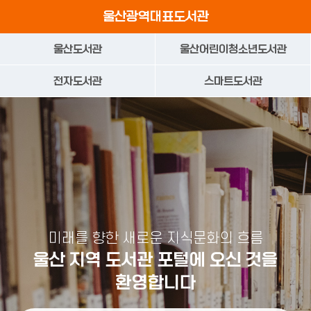
본문으로가기
주요 메뉴로 건너뛰기
울산광역대표도서관
울산도서관
울산어린이청소년도서관
전자도서관
스마트도서관
미래를 향한 새로운 지식문화의 흐름
울산 지역 도서관 포털에 오신 것을
환영합니다