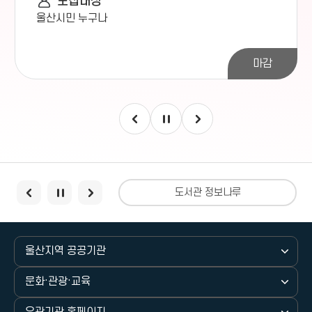
모집대상
작은도서관
울산시민 누구나
부엉이 어린이 도서관(사립)
작은도서관
작은여우숲 도서관(사립)
마감
작은도서관
예술융합 좋은땅도서관(사립)
작은도서관
복산아이파크 꿈터도서관(사립)
작은도서관
마제스타워 울산 작은도서관(사립)
전보건도서관
도서관 정보나루
작은도서관
약사아이파크 글샘도서관(사립)
울산지역 공공기관
작은도서관
로뎀작은도서관(사립)
문화·관광·교육
작은도서관
지구촌작은도서관(사립)