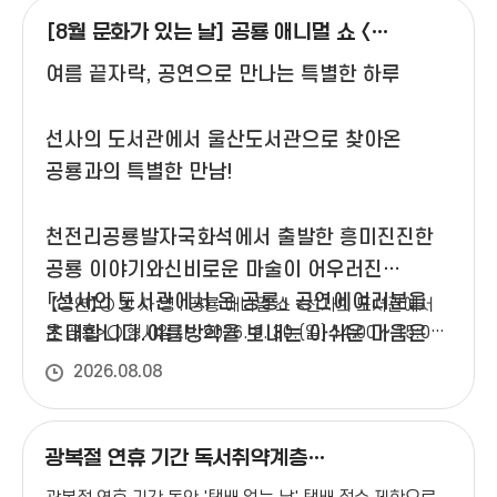
작은도서관
[8월 문화가 있는 날] 공룡 애니멀 쇼 <
학성도서관
선사의 도서관에서 온 공룡>
여름 끝자락, 공연으로 만나는 특별한 하루
작은도서관
산전만화도서관
선사의 도서관에서 울산도서관으로 찾아온
작은도서관
공룡과의 특별한 만남!
남외어린이도서관
작은도서관
천전리공룡발자국화석에서 출발한 흥미진진한
우정혁신LH2차 책사랑 도서관(사립)
공룡 이야기와신비로운 마술이 어우러진
작은도서관
「선사의 도서관에서 온 공룡」 공연에여러분을
책사랑 도서관(공립)
【공연】○ 행 사 명 : 공룡 애니멀 쇼 <선사의 도서관에서
초대합니다.여름방학을 보내는 아쉬운 마음은
온 공룡>○ 행사일시 : 2026. 8. 30.(일) 14:00 ~ 15:00
작은도서관
/ 1층 대강당 ○ 대상/인원 : 울산시민 누구나 / 280명 ※
잠시 내려놓고,문화가 있는 날, 울산도서관에서
우정아이파크작은도서관(사립)
2026.08.08
울산도서관 비회원도 신청 가능하나, 홈페이지 정회원은
가족과 함께 특별한 공연을 만나보세요!
작은도서관
단체(1계정 최대 4명)접수 가능※ 추가 명단 작성 시
에뜰3차 아름도서관(사립)
로그인 한 사람을 포함하여 인원을 주세요.※ 참석이
광복절 연휴 기간 독서취약계층
어려우신 경우 반드시 수강 취소를 해주세요. 원활한
작은도서관
무료택배서비스 일시 중지 안내