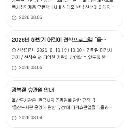
뜰에 작은도서관(사립)
광복절 연휴 기간 동안 '택배 없는 날' 택배 접수 제한으로
프로그램 운영과 정확한 당일 참석 인원 예측을 위해 꼭
독서취약계층 무료택배서비스 대출·반납 신청이 아래와
필요한 사항이니 협조 부탁드립니다. ★ 방법: 비회원은
작은도서관
같이 일시 중지됨을 안내드리니 이용에 참고하시기
전화(052-229-6903), 회원은 울산도서관 홈페이지 →
엑소디움 작은도서관(사립)
2026.08.06
바랍니다.○ 대상서비스 : 무료택배서비스 대출·반납 신청
My Library → 문화행사 신청현황에서 취소 가능합니다.
작은도서관
○ 접수마감 : 8. 11.(화) 14:00○ 접수재개 : 8. 19.(수)
○ 장 소 : 1층 대강당○ 신청기간 : 2026. 8. 14.(금)
책나무그늘 도서관(사립)
예정 ※ 무료택배서비스로 대출 중인 도서는
17:00부터 ○ 신청방법 : 홈페이지 사전 접수(▶
2026년 하반기 어린이 견학프로그램 「울도
반납예정일을 고려하여 접수마감일까지 반납신청 또는
독서문화행사 ▶행사신청) 울산도서관 > 독서문화행사 >
작은도서관
글벗 탐험대」 접수 안내
남외푸르지오 문고(사립)
○ 신청기간 : 2026. 8. 19.(수) 10:00 ~ 견학일 마감시
재개일 이후 신청 바랍니다. ※ 일시 중지기간 내 반납을
행사 신청○ 문 의 : 울산도서관 자료정책과(052-229-
까지 / 선착순
※ 다양한 기관이 참여할 수 있도록 한
원하실 경우 1층 어린이자료실로 가방 포함 직접 반납
6903)
【유의사항】※ 공연 당일 주차장이 혼잡할 수
작은도서관
기관의 중복신청은 되도록 자제해주세요.
○ 견학대상 :
가능합니다. ※ 택배사 사정에 따라 일정이 변동될 수
있습니다. 주차에 주의하시기 바랍니다(주차비 지원
옹달샘 작은도서관(사립)
2026.08.05
어린이집(만2세이상), 유치원, 초등학교
○ 신청인원 :
있습니다. ※ 문의 : 어린이자료실(☎052-266-5671)
없음)※ 행사가 시작되면 입장이 불가합니다.※ 비회원은
작은도서관
10인 이상 ~ 30인 이하(10인 미만 및 30인 초과시
단체접수 신청이 불가합니다.※ 참가 취소는 2일 전에는
에일린의뜰 문고(사립)
담당자와 협의) ○ 운영기간 : 2026. 9. 9. ~ 12. 17.
○
해주시기 바랍니다.
광복절 휴관일 안내
운영시간 : 매주 수, 목 (1시간씩 2타임 운영)
※ 1타임:
작은도서관
남외푸르지오 2차문고(사립)
울산도서관은 '관공서의 공휴일에 관한 규정' 및
오전 10:00 ~ 11:00, 2타임: 오후 11:00 ~ 12:00○
'울산도서관 운영에 관한 규정'에 따라휴관일을 다음과
신청방법 : 울산도서관 > 참여마당> 견학신청(로그인
작은도서관
같이 안내드리니, 이용에 참고하시기 바랍니다.□ 휴관일:
필수)○ 견학내용 : 수요일은 「울도 글벗 탐험대」,
밝은미래 작은도서관(사립)
2026.08.04
8. 15.(토) 광복절□ 도서반납은 무인반납함(도서관
목요일은 자율견학 ※자율견학은 별도 도서관 소개 및
작은도서관